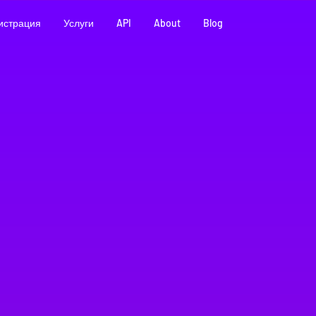
истрация
Услуги
API
About
Blog